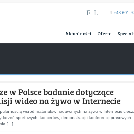
F
L
+48 601 9
Aktualności
Oferta
Specjal
ze w Polsce badanie dotyczące
isji wideo na żywo w Internecie
pularnością wśród materiałów nadawanych na żywo w Internecie ciesz
wydarzeń sportowych, koncertów, demonstracji i konferencji prasowych 
nia […]