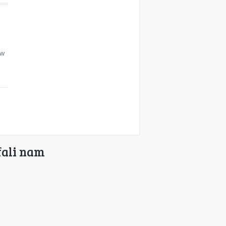
 w
→
fali nam