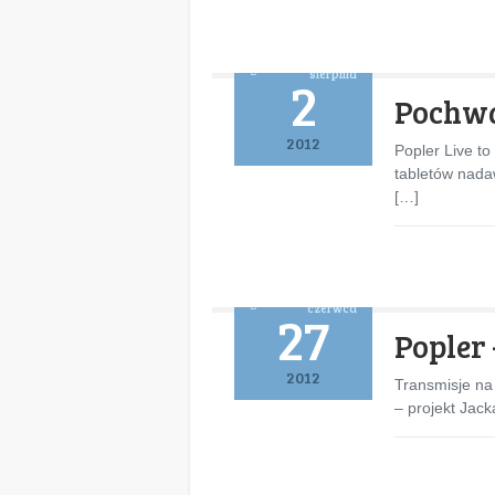
sierpnia
2
Pochwa
2012
Popler Live to
tabletów nada
[…]
czerwca
27
Popler
2012
Transmisje na
– projekt Jac