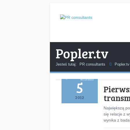
Popler.tv
Jesteś tutaj:
PR consultants
Popler.tv
września
5
Pierws
transm
2012
Największą po
się relacje z 
wynika z bada