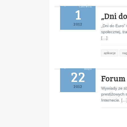
czerwca
1
„Dni d
2012
„Dni do Euro”
społecznej, tr
[…]
aplikacje
nag
maja
22
Forum 
2012
Wywiady ze st
prestiżowych 
Internecie. […