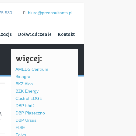
75 530
biuro@prconsultants.pl
izacje
Doświadczenie
Kontakt
więcej:
AMEDS Centrum
Bioagra
BKZ Alco
BZK Energy
Castrol EDGE
DBP Łódź
ą
DBP Piaseczno
–
DBP Ursus
FISE
Folyo