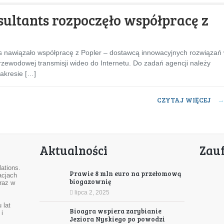
sultants rozpoczęło współpracę z
s nawiązało współpracę z Popler – dostawcą innowacyjnych rozwiązań
rzewodowej transmisji wideo do Internetu. Do zadań agencji należy
akresie […]
CZYTAJ WIĘCEJ
Aktualności
Zau
ations.
Prawie 8 mln euro na przełomową
acjach
biogazownię
raz w
lipca 2, 2025
 lat
Bioagra wspiera zarybianie
i
Jeziora Nyskiego po powodzi