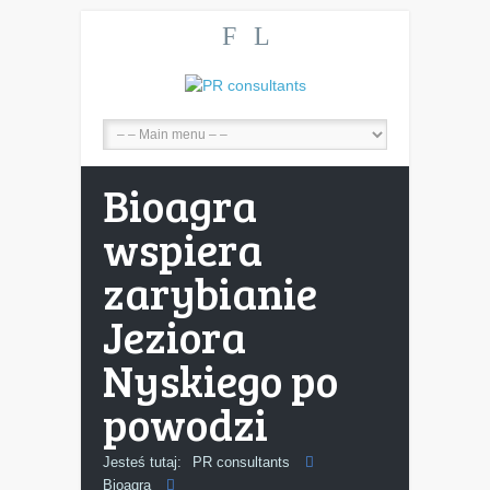
F
L
Bioagra
wspiera
zarybianie
Jeziora
Nyskiego po
powodzi
Jesteś tutaj:
PR consultants
Bioagra