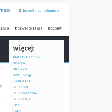
75 530
biuro@prconsultants.pl
izacje
Doświadczenie
Kontakt
więcej:
AMEDS Centrum
Bioagra
BKZ Alco
BZK Energy
Castrol EDGE
cy
DBP Łódź
DBP Piaseczno
DBP Ursus
FISE
→
Folyo