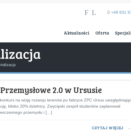
F
L
+48 601 9
Aktualności
Oferta
Specjal
lizacja
rializacja
 Przemysłowe 2.0 w Ursusie
 konkurs na wizję rozwoju terenów po fabryce ZPC Ursus uwzględniają
zację, blisko 20% dzielnicy. Zwycięski zespół studentów zaplanował
woczesnego przemysłu i […]
CZYTAJ WIĘCEJ