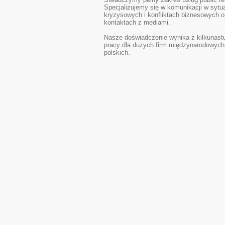
Świadczymy pełny zakres usług public rel
Specjalizujemy się w komunikacji w sytu
kryzysowych i konfliktach biznesowych o
kontaktach z mediami.
Nasze doświadczenie wynika z kilkunastu
pracy dla dużych firm międzynarodowych 
polskich.