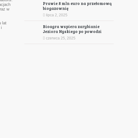
ations.
Prawie 8 mln euro na przełomową
acjach
biogazownię
raz w
lipca 2, 2025
 lat
Bioagra wspiera zarybianie
i
Jeziora Nyskiego po powodzi
czerwca 25, 2025