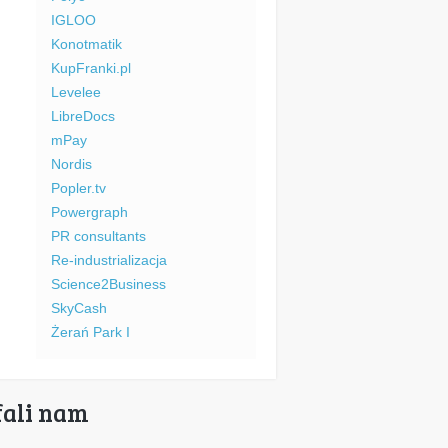
IGLOO
Konotmatik
KupFranki.pl
Levelee
LibreDocs
mPay
Nordis
Popler.tv
Powergraph
PR consultants
Re-industrializacja
Science2Business
SkyCash
Żerań Park I
fali nam