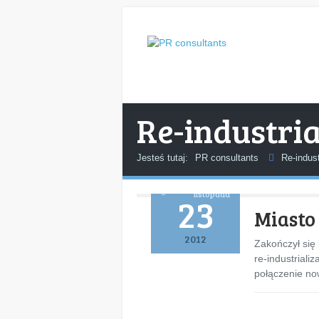
Re-industria
Jesteś tutaj:
PR consultants
Re-indust
listopada
23
Miasto
2012
Zakończył się
re-industriali
połączenie no