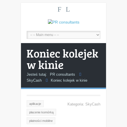
F
L
Koniec kolejek
w kinie
Jesteś tutaj:
PR consultants
SkyCash
Koniec kolejek w kinie
aplikacje
Kategoria:
SkyCash
płacenie komórką
płatności mobilne