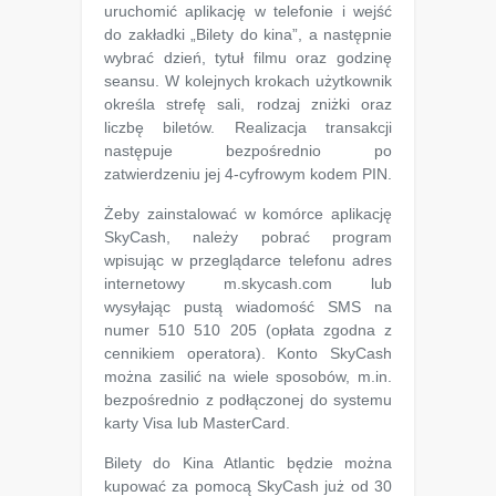
uruchomić aplikację w telefonie i wejść
do zakładki „Bilety do kina”, a następnie
wybrać dzień, tytuł filmu oraz godzinę
seansu. W kolejnych krokach użytkownik
określa strefę sali, rodzaj zniżki oraz
liczbę biletów. Realizacja transakcji
następuje bezpośrednio po
zatwierdzeniu jej 4-cyfrowym kodem PIN.
Żeby zainstalować w komórce aplikację
SkyCash, należy pobrać program
wpisując w przeglądarce telefonu adres
internetowy m.skycash.com lub
wysyłając pustą wiadomość SMS na
numer 510 510 205 (opłata zgodna z
cennikiem operatora). Konto SkyCash
można zasilić na wiele sposobów, m.in.
bezpośrednio z podłączonej do systemu
karty Visa lub MasterCard.
Bilety do Kina Atlantic będzie można
kupować za pomocą SkyCash już od 30