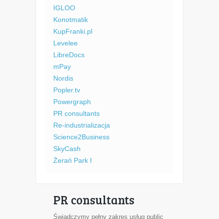
IGLOO
Konotmatik
KupFranki.pl
Levelee
LibreDocs
mPay
Nordis
Popler.tv
Powergraph
PR consultants
Re-industrializacja
Science2Business
SkyCash
Żerań Park I
PR consultants
Świadczymy pełny zakres usług public