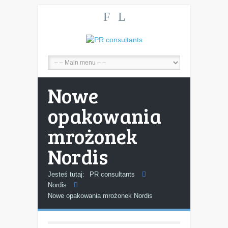
F
L
Nowe
opakowania
mrożonek
Nordis
Jesteś tutaj:
PR consultants
Nordis
Nowe opakowania mrożonek Nordis