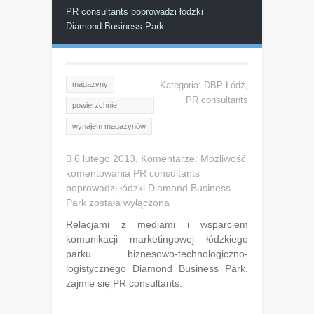
PR consultants poprowadzi łódzki
Diamond Business Park
magazyny
Kategoria:
DBP Łódź
,
PR consultants
powierzchnie
magazynowe
wynajem magazynów
6 lutego 2013, Komentarze:
Możliwość
komentowania
PR consultants
poprowadzi łódzki Diamond Business
Park
została wyłączona
Relacjami z mediami i wsparciem
komunikacji marketingowej łódzkiego
parku biznesowo-technologiczno-
logistycznego Diamond Business Park,
zajmie się PR consultants.