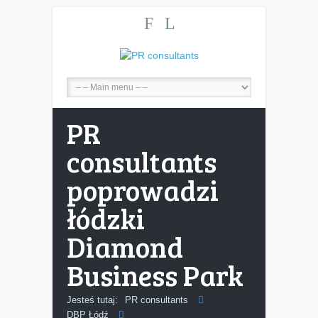
F
L
PR
consultants
poprowadzi
łódzki
Diamond
Business Park
Jesteś tutaj:
PR consultants
DBP Łódź