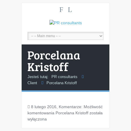
F
L
Porcelana
Kristoff
Jesteś tutaj:
PR consultants
Client
Porcelana Kristoff
8 lutego 2016, Komentarze:
Możliwość
komentowania
Porcelana Kristoff
została
wyłączona