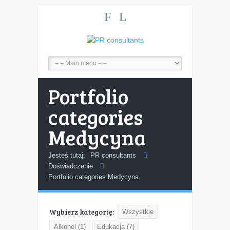
F
L
Portfolio
categories
Medycyna
Jesteś tutaj:
PR consultants
Doświadczenie
Portfolio categories Medycyna
Wybierz kategorię:
Wszystkie
Alkohol
(1)
Edukacja
(7)